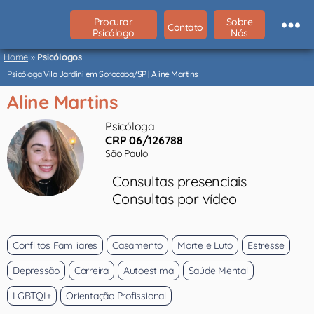
Procurar
Sobre
Contato
Psicólogo
Nós
Psicólogos
São
Home
»
Psicólogos
Paulo
Psicóloga Vila Jardini em Sorocaba/SP | Aline Martins
Aline Martins
Psicóloga
CRP 06/126788
São Paulo
Consultas presenciais
Consultas por vídeo
Conflitos Familiares
Casamento
Morte e Luto
Estresse
Depressão
Carreira
Autoestima
Saúde Mental
LGBTQI+
Orientação Profissional