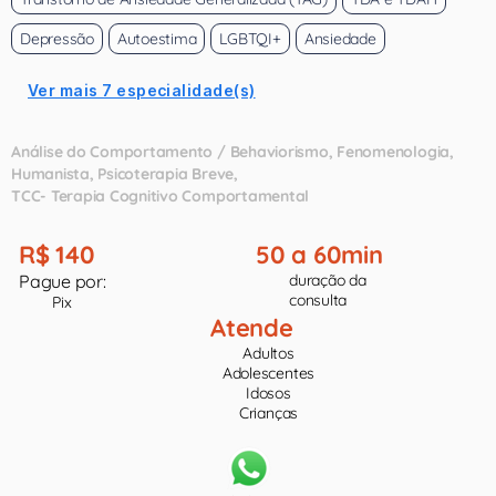
Depressão
Autoestima
LGBTQI+
Ansiedade
Ver mais 7 especialidade(s)
Análise do Comportamento / Behaviorismo
Fenomenologia
Humanista
Psicoterapia Breve
TCC- Terapia Cognitivo Comportamental
R$ 140
50 a 60min
Pague por:
duração da
consulta
Pix
Atende
Adultos
Adolescentes
Idosos
Crianças