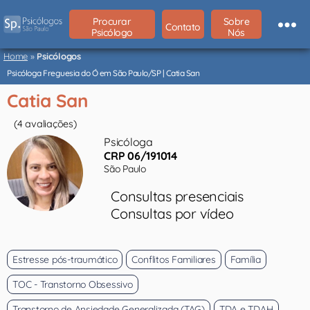
Procurar
Sobre
Contato
Psicólogo
Nós
Psicólogos
São
Home
»
Psicólogos
Paulo
Psicóloga Freguesia do Ó em São Paulo/SP | Catia San
Catia San
(4 avaliações)
Psicóloga
CRP 06/191014
São Paulo
Consultas presenciais
Consultas por vídeo
Estresse pós-traumático
Conflitos Familiares
Família
TOC - Transtorno Obsessivo
Transtorno de Ansiedade Generalizada (TAG)
TDA e TDAH