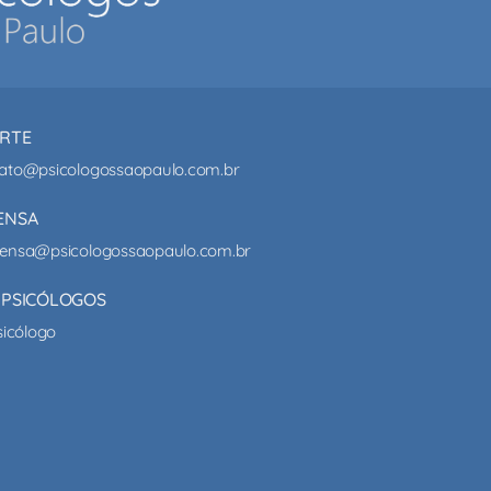
RTE
ato@psicologossaopaulo.com.br
ENSA
ensa@psicologossaopaulo.com.br
 PSICÓLOGOS
sicólogo