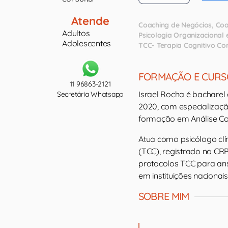
Atende
Coaching de Negócios
Coa
Adultos
Psicologia Organizacional
Adolescentes
TCC- Terapia Cognitivo C
FORMAÇÃO E CURS
11 96863-2121
Israel Rocha é bacharel
Secretária Whatsapp
2020, com especializaçã
formação em Análise C
Atua como psicólogo cl
(TCC), registrado no CR
protocolos TCC para ans
em instituições nacionais
SOBRE MIM