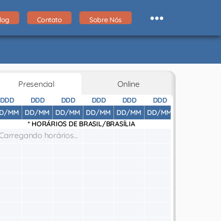
log
Contato
Sobre Nós
Presencial
Online
DDD
DDD
DDD
DDD
DDD
DDD
DDD
D
D/MM
DD/MM
DD/MM
DD/MM
DD/MM
DD/MM
DD/MM
DD
* HORÁRIOS DE
BRASIL/BRASÍLIA
Carregando horários...