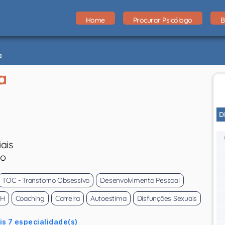
Home
Procurar Psicólogo
B
a
a
D
ais
eo
TOC - Transtorno Obsessivo
Desenvolvimento Pessoal
AH
Coaching
Carreira
Autoestima
Disfunções Sexuais
is 7 especialidade(s)