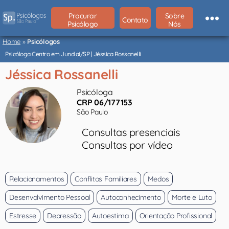
Procurar
Sobre
Contato
Psicólogo
Nós
Psicólogos
São
Home
»
Psicólogos
Paulo
Psicóloga Centro em Jundiaí/SP | Jéssica Rossanelli
Jéssica Rossanelli
Psicóloga
CRP 06/177153
São Paulo
Consultas presenciais
Consultas por vídeo
Relacionamentos
Conflitos Familiares
Medos
Desenvolvimento Pessoal
Autoconhecimento
Morte e Luto
Estresse
Depressão
Autoestima
Orientação Profissional