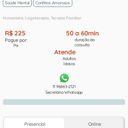
Saúde Mental
Conflitos Amorosos
Humanista
Logoterapia
Terapia Familiar
R$ 225
50 a 60min
Pague por:
duração da
consulta
Pix
Atende
Adultos
Idosos
11 96863-2121
Secretária Whatsapp
Presencial
Online