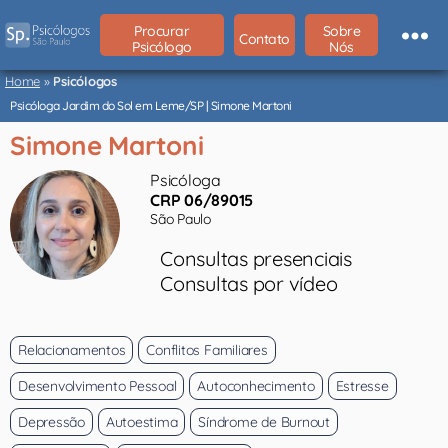
Procurar
Sobre
Contato
Psicólogo
Nós
Psicólogos
São
Home
»
Psicólogos
Paulo
Psicóloga Jardim do Sol em Leme/SP | Simone Martoni
Simone Martoni
Psicóloga
CRP 06/89015
São Paulo
Consultas presenciais
Consultas por vídeo
Relacionamentos
Conflitos Familiares
Desenvolvimento Pessoal
Autoconhecimento
Estresse
Depressão
Autoestima
Síndrome de Burnout