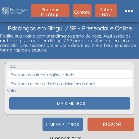
Procurar
Sobre
Contato
Psicólogo
Nós
Psicólogos em Birigui / SP - Presencial e Online
Facilite sua rotina com atendimento perto de você. Aqui estão os
melhores psicólogos em Birigui / SP para consultas presenciais no
consultório ou sessões online por vídeo. Encontre o horário ideal de
forma rápida e segura.
Tipo:
Escolha os bairros, região, cidade...
Escolha a especialidade ou deixe em branco
Valor:
MAIS FILTROS
BUSCAR
LIMPAR FILTROS