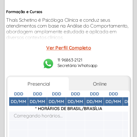
Formação e Cursos
Thaís Schetino é Psicóloga Clínica e conduz seus
atendimentos com base na Análise do Comportamento,
abordagem amplamente estudada e aplicada em
diversos contextos clínicos.
Ver Perfil Completo
11 96863-2121
Secretária Whatsapp
Presencial
Online
DDD
DDD
DDD
DDD
DDD
DDD
DDD
DD/MM
DD/MM
DD/MM
DD/MM
DD/MM
DD/MM
DD/M
* HORÁRIOS DE
BRASIL/BRASÍLIA
Carregando horários...