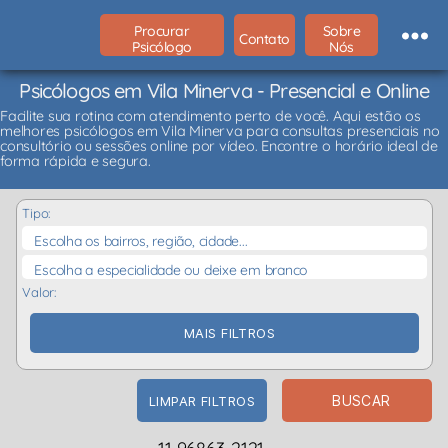
Procurar
Sobre
Contato
Psicólogo
Nós
Psicólogos em Vila Minerva - Presencial e Online
Facilite sua rotina com atendimento perto de você. Aqui estão os
melhores psicólogos em Vila Minerva para consultas presenciais no
consultório ou sessões online por vídeo. Encontre o horário ideal de
forma rápida e segura.
Tipo:
Escolha os bairros, região, cidade...
Escolha a especialidade ou deixe em branco
Valor:
MAIS FILTROS
BUSCAR
LIMPAR FILTROS