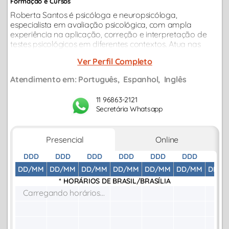
Formação e Cursos
Roberta Santos é psicóloga e neuropsicóloga,
especialista em avaliação psicológica, com ampla
experiência na aplicação, correção e interpretação de
testes psicológicos em diferentes contextos. Atua nas
áreas clínica na abordagem TCC, terapia breve,
Ver Perfil Completo
psicologia positiva, desenvolvimento emocional.
Atendimento em:
Português
Espanhol
Inglês
11 96863-2121
Secretária Whatsapp
Presencial
Online
DDD
DDD
DDD
DDD
DDD
DDD
DDD
DD/MM
DD/MM
DD/MM
DD/MM
DD/MM
DD/MM
DD/M
* HORÁRIOS DE
BRASIL/BRASÍLIA
Carregando horários...