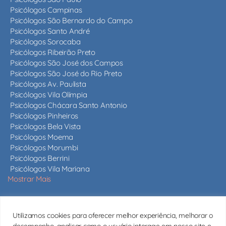
Psicólogos Campinas
Psicólogos São Bernardo do Campo
Psicólogos Santo André
Psicólogos Sorocaba
Psicólogos Ribeirão Preto
Psicólogos São José dos Campos
Psicólogos São José do Rio Preto
Psicólogos Av. Paulista
Psicólogos Vila Olímpia
Psicólogos Chácara Santo Antonio
Psicólogos Pinheiros
Psicólogos Bela Vista
Psicólogos Moema
Psicólogos Morumbi
Psicólogos Berrini
Psicólogos Vila Mariana
Mostrar Mais
Nossos psicólogos
Utilizamos cookies para oferecer melhor experiência, melhorar o
Mais de 820 psicólogos em São Paulo e em todo o estado,
desempenho, analisar como o usuário interage em nosso site e