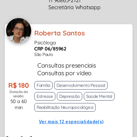
11 96863-2121
Secretária Whatsapp
Roberta Santos
Psicóloga
CRP 06/85962
São Paulo
Consultas presenciais
Consultas por vídeo
R$ 180
Família
Desenvolvimento Pessoal
Duração da
Estresse
Depressão
Saúde Mental
sessão:
50 a 60
min
Reabilitação Neuropsicológica
Ver mais 12 especialidade(s)