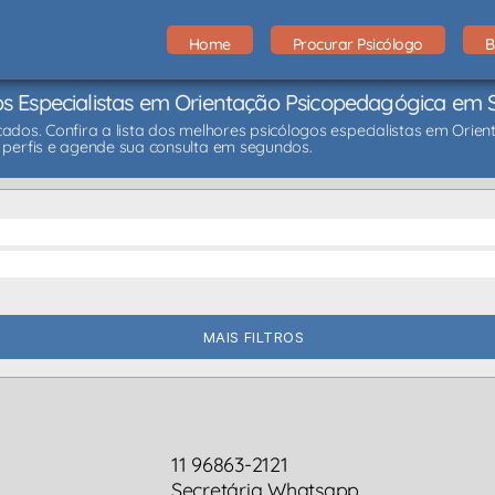
Home
Procurar Psicólogo
B
os Especialistas em Orientação Psicopedagógica em 
icados. Confira a lista dos melhores psicólogos especialistas em Or
perfis e agende sua consulta em segundos.
MAIS FILTROS
11 96863-2121
Secretária Whatsapp