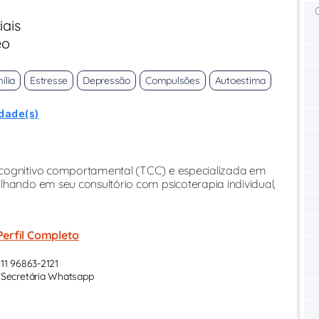
iais
eo
ília
Estresse
Depressão
Compulsões
Autoestima
idade(s)
 cognitivo comportamental (TCC) e especializada em
lhando em seu consultório com psicoterapia individual,
Perfil Completo
11 96863-2121
Secretária Whatsapp