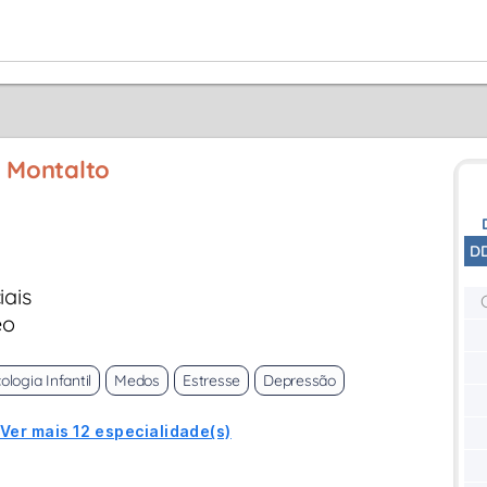
o Montalto
D
iais
eo
ologia Infantil
Medos
Estresse
Depressão
Ver mais 12 especialidade(s)