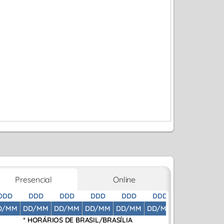
Presencial
Online
DDD
DDD
DDD
DDD
DDD
DDD
DDD
D
D/MM
DD/MM
DD/MM
DD/MM
DD/MM
DD/MM
DD/MM
DD
* HORÁRIOS DE
BRASIL/BRASÍLIA