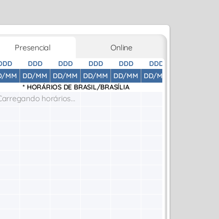
Presencial
Online
DDD
DDD
DDD
DDD
DDD
DDD
DDD
D
D/MM
DD/MM
DD/MM
DD/MM
DD/MM
DD/MM
DD/MM
DD
* HORÁRIOS DE
BRASIL/BRASÍLIA
Carregando horários...