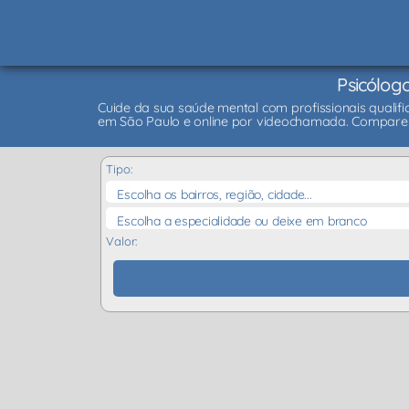
Psicólog
Cuide da sua saúde mental com profissionais qualif
em São Paulo e online por videochamada. Compare 
Tipo:
Escolha os bairros, região, cidade...
Escolha a especialidade ou deixe em branco
Valor: