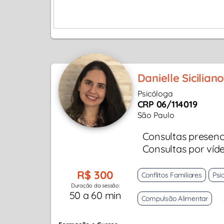
Danielle Sicilian
Psicóloga
CRP 06/114019
São Paulo
Consultas presenc
Consultas por víd
R$ 300
Conflitos Familiares
Psic
Duração da sessão:
50 a 60 min
Compulsão Alimentar