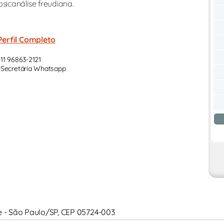
icanálise freudiana.
Perfil Completo
11 96863-2121
Secretária Whatsapp
ade - São Paulo/SP, CEP 05724-003