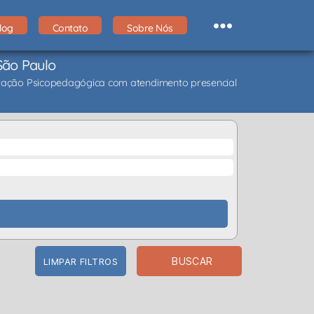
log
Contato
Sobre Nós
São Paulo
ientação Psicopedagógica com atendimento presencial
BUSCAR
LIMPAR FILTROS