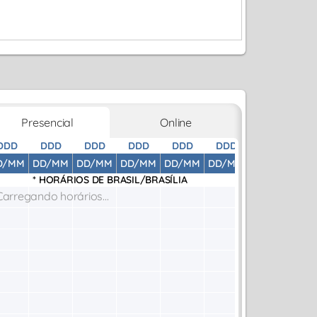
Presencial
Online
DDD
DDD
DDD
DDD
DDD
DDD
DDD
D
D/MM
DD/MM
DD/MM
DD/MM
DD/MM
DD/MM
DD/MM
DD
* HORÁRIOS DE
BRASIL/BRASÍLIA
Carregando horários...