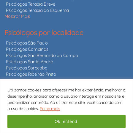
Psicólogos Terapia Breve
Psicólogos Terapia do Esquema
Mostrar Mais
Psicólogos por localidade
Psicólogos São Paulo
Psicólogos Campinas
Psicólogos São Bernardo do Campo
Psicólogos Santo André
Psicólogos Sorocaba
Psicólogos Ribeirão Preto
Psicólogos São José dos Campos
Psicólogos São José do Rio Preto
Utilizamos cookies para oferecer melhor experiência, melhorar o
Psicólogos Av. Paulista
desempenho, analisar como o usuário interage em nosso site e
Psicólogos Vila Olímpia
personalizar conteúdo. Ao utilizar este site, você concorda com
Psicólogos Chácara Santo Antonio
o uso de cookies.
Saiba mais
Psicólogos Pinheiros
Psicólogos Bela Vista
Ok, entendi
Psicólogos Moema
Psicólogos Morumbi