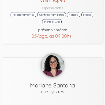
Valor R$ 90
Especialidades
Relacionamentos
Conflitos Familiares
Família
Medos
Morte e Luto
próximo horário:
05/ago. às 09:00hs
Mariane Santana
CRP 06/171175