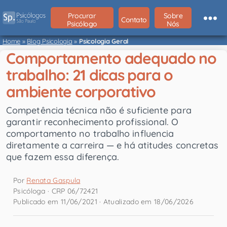
Procurar
Sobre
Contato
Psicólogo
Nós
Home
»
Blog Psicologia
»
Psicologia Geral
Comportamento adequado no
trabalho: 21 dicas para o
ambiente corporativo
Competência técnica não é suficiente para
garantir reconhecimento profissional. O
comportamento no trabalho influencia
diretamente a carreira — e há atitudes concretas
que fazem essa diferença.
Por
Renata Gaspula
Psicóloga · CRP 06/72421
Publicado em 11/06/2021 · Atualizado em 18/06/2026