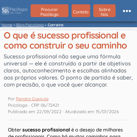
Procurar
Sobre
Contato
Psicólogo
Nós
Home
»
Blog Psicologia
»
Carreira
O que é sucesso profissional e
como construir o seu caminho
Sucesso profissional não segue uma fórmula
universal — ele é construído a partir de objetivos
claros, autoconhecimento e escolhas alinhadas
aos próprios valores. O ponto de partida é saber,
com precisão, o que você quer alcançar.
Por
Renata Gaspula
Psicóloga · CRP 06/72421
Publicado em 22/09/2022 · Atualizado em 15/07/2026
Obter
sucesso profissional
é o desejo de milhares
de profissionais. Como há muitos caminhos para