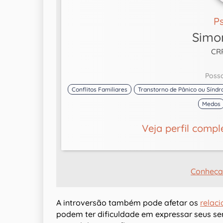
P
Simo
CR
Poss
Conflitos Familiares
Transtorno de Pânico ou Sínd
Medos
Veja perfil compl
Conheça
A introversão também pode afetar os
relac
podem ter dificuldade em expressar seus se