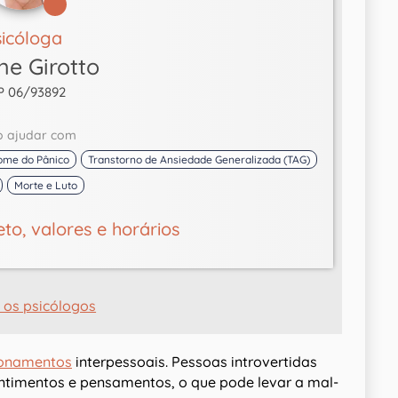
sicóloga
ne Girotto
P 06/93892
o ajudar com
rome do Pânico
Transtorno de Ansiedade Generalizada (TAG)
Morte e Luto
eto, valores e horários
 os psicólogos
ionamentos
interpessoais. Pessoas introvertidas
ntimentos e pensamentos, o que pode levar a mal-