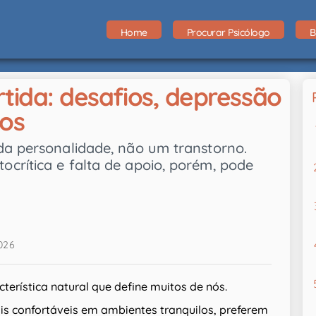
Home
Procurar Psicólogo
B
rtida: desafios, depressão
cos
da personalidade, não um transtorno.
crítica e falta de apoio, porém, pode
026
terística natural que define muitos de nós.
is confortáveis em ambientes tranquilos, preferem