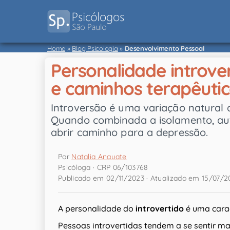
Home
»
Blog Psicologia
»
Desenvolvimento Pessoal
Personalidade introve
e caminhos terapêuti
Introversão é uma variação natural 
Quando combinada a isolamento, auto
abrir caminho para a depressão.
Por
Natalia Anauate
Psicóloga · CRP 06/103768
Publicado em 02/11/2023 · Atualizado em 15/07/2
A personalidade do
introvertido
é uma carac
Pessoas introvertidas tendem a se sentir ma