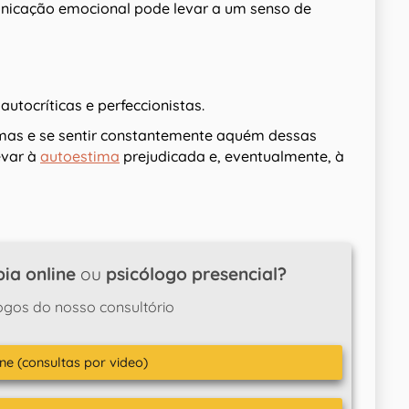
municação emocional pode levar a um senso de
utocríticas e perfeccionistas.
smas e se sentir constantemente aquém dessas
evar à
autoestima
prejudicada e, eventualmente, à
ia online
ou
psicólogo presencial?
ogos do nosso consultório
ne (consultas por video)